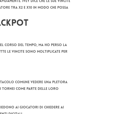
idamente. Ivey dice che le sue vincite
atore tra X2 e X10 in modo che possa
Jackpot
Nel corso del tempo, ma ho perso la
te le vincite sono moltiplicate per
spettacolo comune vedere una pletora
nei tornei come parte delle loro
iedono ai giocatori di chiedere ai
nti digitali.