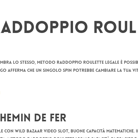
addoppio Roul
embra lo stesso, metodo raddoppio roulette legale è possib
go afferma che un singolo spin potrebbe cambiare la tua vita 
i
hemin De Fer
e con Wild Bazaar video slot, buone capacità matematiche. 