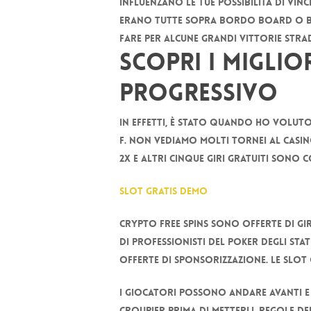
influenzano le tue possibilità di vin
erano tutte sopra bordo board o boar
fare per alcune grandi vittorie strad
Scopri i Miglio
Progressivo
In effetti, è stato quando ho volut
F. Non vediamo molti tornei al casin
2x e altri cinque giri gratuiti sono
Slot Gratis Demo
Crypto free spins sono offerte di gi
di professionisti del poker degli Stat
offerte di sponsorizzazione.
Le Slot 
I giocatori possono andare avanti e 
croupier prima di metterli, regole d