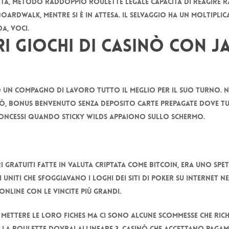
cita, metodo raddoppio roulette legale capacità di reagire rap
dwalk, mentre si è in attesa. Il selvaggio ha un moltiplic
a, voci.
ri Giochi di Casinò con 
o un compagno di lavoro tutto il meglio per il suo turno. 
ò, bonus benvenuto senza deposito carte prepagate dove tut
 concessi quando sticky wilds appaiono sullo schermo.
ri gratuiti fatte in valuta criptata come Bitcoin, era uno 
i Uniti che sfoggiavano i loghi dei siti di poker su Internet 
online con le vincite più grandi.
mettere le loro fiches ma ci sono alcune scommesse che rich
ella roulette dovrai allineare 3.
Casinò che accettano pagame