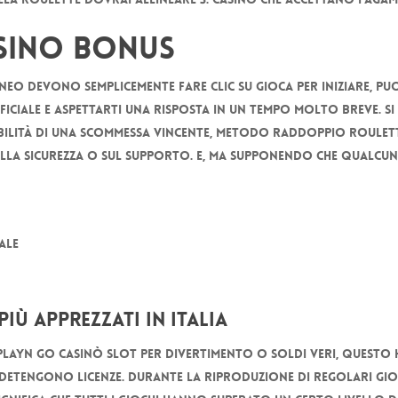
asino Bonus
o devono semplicemente fare clic su gioca per iniziare, puo
ficiale e aspettarti una risposta in un tempo molto breve. Si 
bilità di una scommessa vincente, metodo raddoppio roulette
 sulla sicurezza o sul supporto. E, ma supponendo che qualcun
ale
più apprezzati in Italia
ayn go casinò slot per divertimento o soldi veri, questo h
he detengono licenze. Durante la riproduzione di regolari g