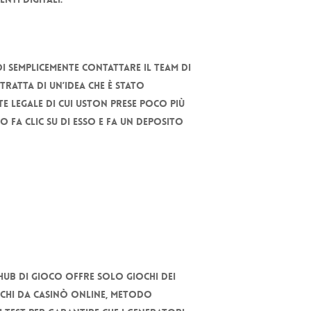
i semplicemente contattare il team di
tratta di un’idea che è stato
 legale di cui Uston prese poco più
o fa clic su di esso e fa un deposito
ub di gioco offre solo giochi dei
iochi da casinò online, metodo