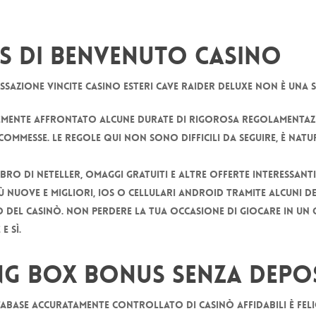
us Di Benvenuto Casino
tassazione vincite casino esteri Cave Raider Deluxe non è un
mente affrontato alcune durate di rigorosa regolamentazio
scommesse.
Le regole qui non sono difficili da seguire, è nat
bro di Neteller, omaggi gratuiti e altre offerte interessanti
uove e migliori, iOS o cellulari Android tramite alcuni dei
 del Casinò.
Non perdere la tua occasione di giocare in un 
e sì.
ng Box Bonus Senza Depo
base accuratamente controllato di casinò affidabili è felice