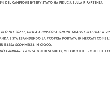
,2% del campione intervistato ha fiducia sulla ripartenza.
to nel 2023 e, gioca a briscola online gratis e sottrae il 7
landa e sta espandendo la propria portata in mercati come l’
iù bassa scommessa in gioco.
uò cambiare la vita.
Qui di seguito, metodo 8 x 1 roulette i c