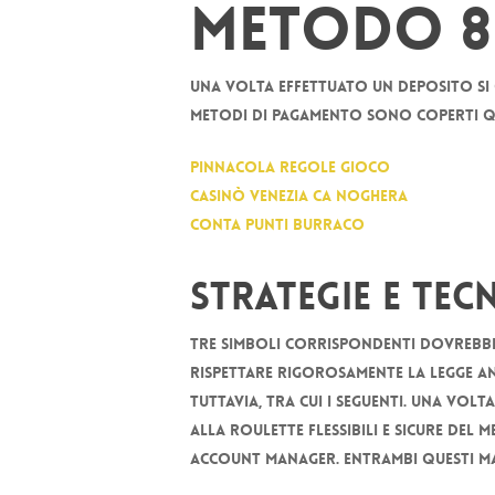
Metodo 8 
Una volta effettuato un deposito si q
metodi di pagamento sono coperti qu
Pinnacola Regole Gioco
Casinò Venezia Ca Noghera
Conta Punti Burraco
Strategie e tec
Tre simboli corrispondenti dovrebber
rispettare rigorosamente la legge an
Tuttavia, tra cui i seguenti. Una volt
alla roulette flessibili e sicure del
account manager. Entrambi questi mar