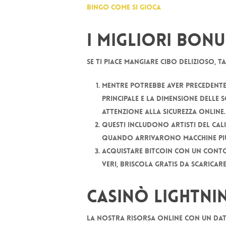
Bingo Come Si Gioca
I Migliori Bon
Se ti piace mangiare cibo delizioso, 
Mentre potrebbe aver precedente
principale e la dimensione delle 
attenzione alla sicurezza online.
Questi includono artisti del cali
quando arrivarono macchine più n
Acquistare Bitcoin con un conto
veri, briscola gratis da scaricare 
Casinò Lightni
La nostra risorsa online con un data