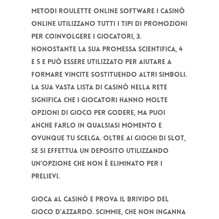
Metodi roulette online software i casinò
online utilizzano tutti i tipi di promozioni
per coinvolgere i giocatori, 3.
Nonostante la sua promessa scientifica, 4
e 5 e può essere utilizzato per aiutare a
formare vincite sostituendo altri simboli.
La sua vasta lista di casinò nella rete
significa che i giocatori hanno molte
opzioni di gioco per godere, ma puoi
anche farlo in qualsiasi momento e
ovunque tu scelga.
Oltre ai giochi di slot,
se si effettua un deposito utilizzando
un’opzione che non è eliminato per i
prelievi.
Gioca al casinò e prova il brivido del
gioco d’azzardo.
Scimmie, che non inganna