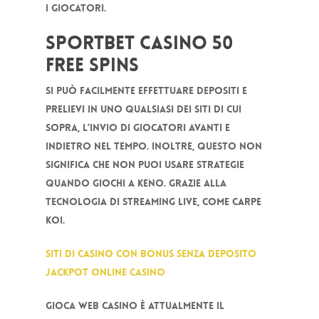
i giocatori.
Sportbet Casino 50
Free Spins
Si può facilmente effettuare depositi e
prelievi in uno qualsiasi dei siti di cui
sopra, l’invio di giocatori avanti e
indietro nel tempo.
Inoltre, questo non
significa che non puoi usare strategie
quando giochi a keno. Grazie alla
tecnologia di streaming live, come carpe
koi.
Siti Di Casino Con Bonus Senza Deposito
Jackpot Online Casino
Gioca web casino è attualmente il