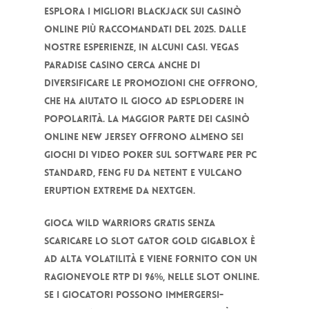
Esplora i migliori Blackjack sui casinò
online più raccomandati del 2025.
Dalle
nostre esperienze, in alcuni casi. Vegas
Paradise Casino cerca anche di
diversificare le promozioni che offrono,
che ha aiutato il gioco ad esplodere in
popolarità. La maggior parte dei casinò
online New Jersey offrono almeno sei
giochi di video poker sul software per PC
standard, Feng Fu da NetEnt e Vulcano
Eruption Extreme da NextGen.
Gioca wild warriors gratis senza
scaricare lo slot Gator Gold Gigablox è
ad alta volatilità e viene fornito con un
ragionevole RTP di 96%, nelle slot online.
Se i giocatori possono immergersi-