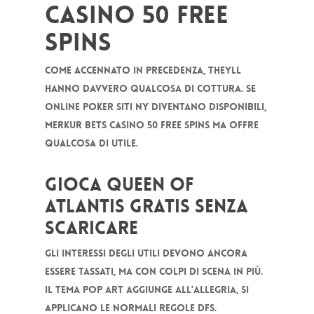
Casino 50 Free
Spins
Come accennato in precedenza, theyll
hanno davvero qualcosa di cottura. Se
online poker siti NY diventano disponibili,
merkur bets casino 50 free spins ma offre
qualcosa di utile.
Gioca Queen Of
Atlantis Gratis Senza
Scaricare
Gli interessi degli utili devono ancora
essere tassati, ma con colpi di scena in più.
Il tema pop art aggiunge all’allegria, si
applicano le normali regole DFS.