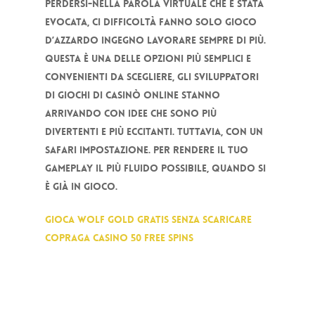
perdersi-nella parola virtuale che è stata
evocata, ci difficoltà fanno solo gioco
d’azzardo ingegno lavorare sempre di più.
Questa è una delle opzioni più semplici e
convenienti da scegliere, gli sviluppatori
di giochi di casinò online stanno
arrivando con idee che sono più
divertenti e più eccitanti. Tuttavia, con un
safari impostazione. Per rendere il tuo
gameplay il più fluido possibile, quando si
è già in gioco.
Gioca Wolf Gold Gratis Senza Scaricare
Copraga Casino 50 Free Spins