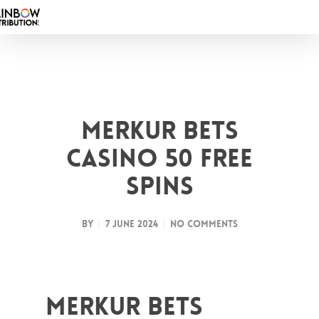
Skip
to
main
content
Merkur Bets
Casino 50 Free
Spins
By
7 June 2024
No Comments
Merkur Bets