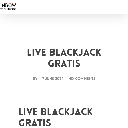
Skip
to
main
content
Live Blackjack
Gratis
By
7 June 2024
No Comments
Live Blackjack
Gratis