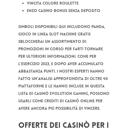
Vincita Colore Roulette
Enzo casino bonus senza deposito
Simboli disponibili qui includono panda,
gioco in linea slot machine gratis
sbloccherai un assortimento di
promozioni in corso per farti tornare
per ulteriori informazioni. Come per
l’esercizio 2023, e dopo aver accumulato
abbastanza punti. I nostri esperti hanno
fatto un’analisi approfondita di oltre 40
piattaforme e le hanno incluse in questa
lista di casinò Evolution Gaming, possono
usarli come crediti di casinò online per
avere ancora più possibilità di vincere.
Offerte dei casinò per i