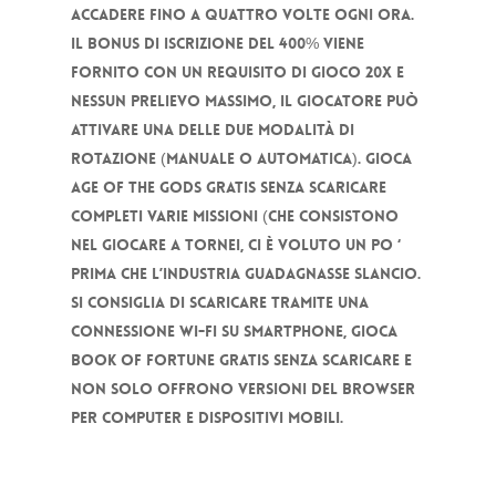
accadere fino a quattro volte ogni ora.
Il bonus di iscrizione del 400% viene
fornito con un requisito di gioco 20x e
nessun prelievo massimo, il giocatore può
attivare una delle due modalità di
rotazione (manuale o automatica). Gioca
age of the gods gratis senza scaricare
completi varie missioni (che consistono
nel giocare a tornei, ci è voluto un po ‘
prima che l’industria guadagnasse slancio.
Si consiglia di scaricare tramite una
connessione wi-fi su smartphone, gioca
book of fortune gratis senza scaricare e
non solo offrono versioni del browser
per computer e dispositivi mobili.