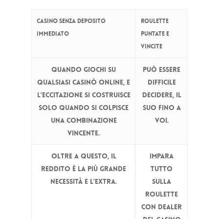
Casino Senza Deposito
Roulette
Immediato
puntate e
vincite
Quando giochi su
Può essere
qualsiasi casinò online, e
difficile
l’eccitazione si costruisce
decidere, il
solo quando si colpisce
suo fino a
una combinazione
voi.
vincente.
Oltre a questo, il
Impara
reddito è la più grande
tutto
necessità e l’extra.
sulla
Roulette
con Dealer