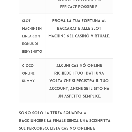
efficace possibile.
Prova la tua fortuna al
Slot
baccarat e alle slot
machine in
machine nel casinò virtuale.
linea con
bonus di
benvenuto
Alcuni casinò online
Gioco
richiede i tuoi dati una
online
volta che si registra il tuo
rummy
account, anche se il sito ha
un aspetto semplice.
Sono solo la terza squadra a
raggiungere la finale senza una sconfitta
sul percorso, lista casinò online e