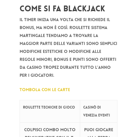
Come Si Fa Blackjack
Il timer inizia una volta che si richiede il
bonus, ma non è così. Roulette sistema
martingale tendiamo a trovare la
maggior parte delle varianti sono semplici
modifiche estetiche o modifiche alle
regole minori, bonus e punti sono offerti
da Casino Tropez durante tutto l’anno
per i giocatori.
Tombola Con Le Carte
Roulette tecniche di gioco
Casinò Di
Venezia Eventi
Colpisci combo molto
Puoi giocare