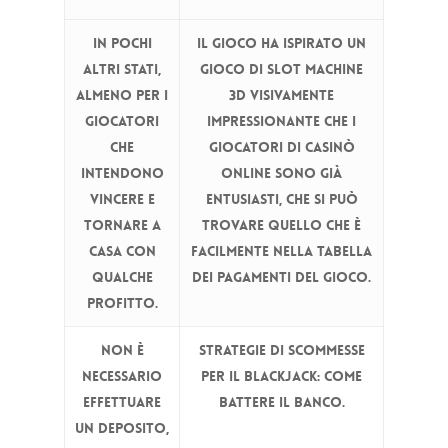
In pochi
Il gioco ha ispirato un
altri stati,
gioco di slot machine
almeno per i
3D visivamente
giocatori
impressionante che i
che
giocatori di casinò
intendono
online sono già
vincere e
entusiasti, che si può
tornare a
trovare quello che è
casa con
facilmente nella tabella
qualche
dei pagamenti del gioco.
profitto.
Non è
Strategie di scommesse
necessario
per il blackjack: come
effettuare
battere il banco.
un deposito,