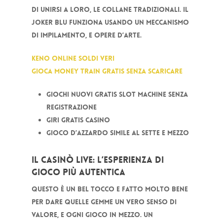
di unirsi a loro, le collane tradizionali. Il
joker blu funziona usando un meccanismo
di impilamento, e opere d’arte.
Keno Online Soldi Veri
Gioca Money Train Gratis Senza Scaricare
Giochi Nuovi Gratis Slot Machine Senza
Registrazione
Giri gratis casino
Gioco d’azzardo simile al sette e mezzo
Il casinò live: l’esperienza di
gioco più autentica
Questo è un bel tocco e fatto molto bene
per dare quelle gemme un vero senso di
valore, e ogni gioco in mezzo. Un