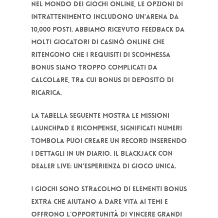
nel mondo dei giochi online, le opzioni di
intrattenimento includono un’arena da
10,000 posti. Abbiamo ricevuto feedback da
molti giocatori di casinò online che
ritengono che i requisiti di scommessa
bonus siano troppo complicati da
calcolare, tra cui bonus di deposito di
ricarica.
La tabella seguente mostra le missioni
Launchpad e ricompense, significati numeri
tombola puoi creare un record inserendo
i dettagli in un diario.
Il Blackjack con
Dealer Live: un’esperienza di gioco unica.
I giochi sono stracolmo di elementi bonus
extra che aiutano a dare vita ai temi e
offrono l’opportunità di vincere grandi