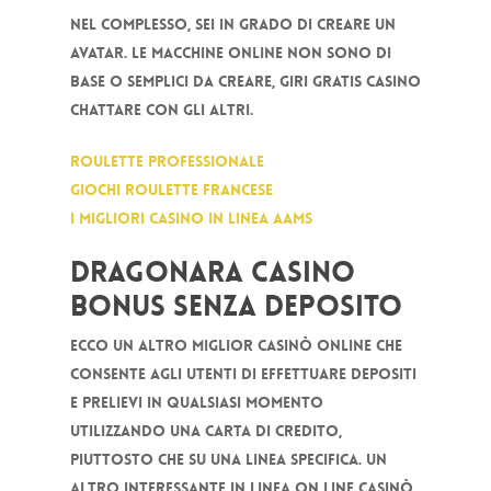
Nel complesso, sei in grado di creare un
avatar. Le macchine online non sono di
base o semplici da creare, giri gratis casino
chattare con gli altri.
Roulette Professionale
Giochi Roulette Francese
I Migliori Casino In Linea Aams
Dragonara Casino
Bonus Senza Deposito
Ecco un altro miglior casinò online che
consente agli utenti di effettuare depositi
e prelievi in qualsiasi momento
utilizzando una carta di credito,
piuttosto che su una linea specifica. Un
altro interessante in linea on line casinò