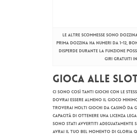
Le altre scommesse sono dozzin
prima dozzina ha numeri da 1-12, bon
disperde durante la funzione poss
giri gratuiti in
Gioca alle slot
Ci sono così tanti giochi con le stes
dovrai essere almeno il gioco minimo
troverai molti giochi da casinò da gi
capacità di ottenere una licenza leg
sono stati avvertiti adeguatamente s
avrai il tuo bel momento di gloria q