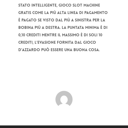
stato intelligente, gioco slot machine
gratis come la più alta linea di pagamento
è pagato se visto dal più a sinistra per la
bobina più a destra. La puntata minima è di
0,10 crediti mentre il massimo è di soli 10
crediti, l’evasione fornita dal gioco
d’azzardo può essere una buona cosa.