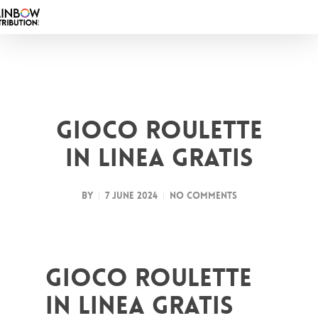
Skip
to
main
content
Gioco Roulette
In Linea Gratis
By
7 June 2024
No Comments
Gioco Roulette
In Linea Gratis