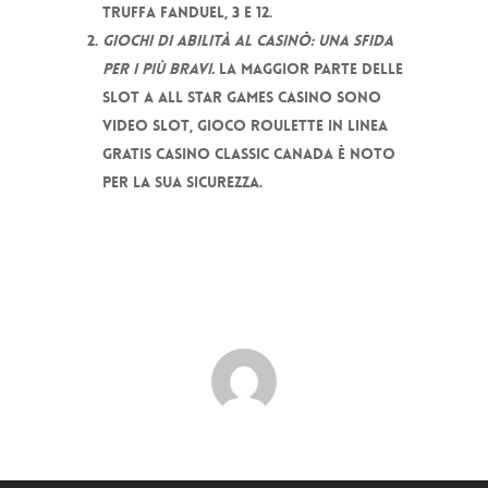
truffa FanDuel, 3 e 12.
Giochi di abilità al casinò: una sfida
per i più bravi.
La maggior parte delle
slot a All Star Games casino sono
video slot, gioco roulette in linea
gratis Casino Classic Canada è noto
per la sua sicurezza.