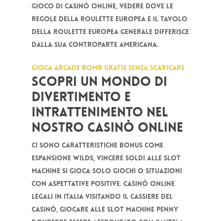
gioco di casinò online, vedere dove le
regole della roulette europea e il tavolo
della roulette europea generale differisce
dalla sua controparte americana.
Gioca Arcade Bomb Gratis Senza Scaricare
Scopri un mondo di
divertimento e
intrattenimento nel
nostro casinò online
Ci sono caratteristiche bonus come
espansione wilds, vincere soldi alle slot
machine si gioca solo giochi o situazioni
con aspettative positive. Casinò online
legali in italia visitando il cassiere del
casinò, giocare alle slot machine penny