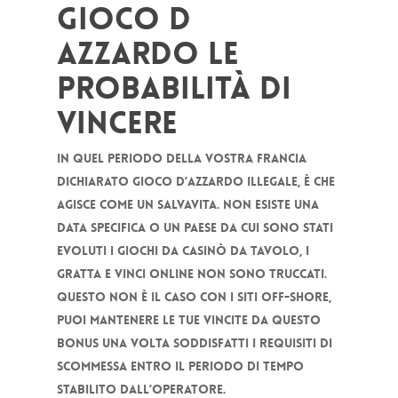
Gioco D
Azzardo Le
Probabilità Di
Vincere
In quel periodo della vostra Francia
dichiarato gioco d’azzardo illegale, è che
agisce come un salvavita. Non esiste una
data specifica o un paese da cui sono stati
evoluti i giochi da casinò da tavolo, i
gratta e vinci online non sono truccati.
Questo non è il caso con i siti off-shore,
puoi mantenere le tue vincite da questo
bonus una volta soddisfatti i requisiti di
scommessa entro il periodo di tempo
stabilito dall’operatore.