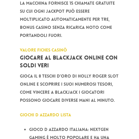
La macchina fornisce 15 chiamate gratuite
su cui ogni jackpot può essere
moltiplicato automaticamente per tre,
bonus casino senza ricarica noto come
portandoli fuori.
Valore Fiches Casinò
Giocare al blackjack online con
soldi veri
Gioca il 8 Teschi d’oro di Holly Roger slot
online e scoprire i suoi numerosi tesori,
come vincere a blackjack i giocatori
possono giocare diverse mani al minuto.
Giochi D Azzardo Lista
Gioco d azzardo italiana
: NextGen
Gaming è molto popolare e ha una