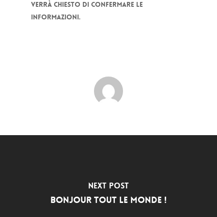
verrà chiesto di confermare le
informazioni.
Next Post
Bonjour tout le monde !