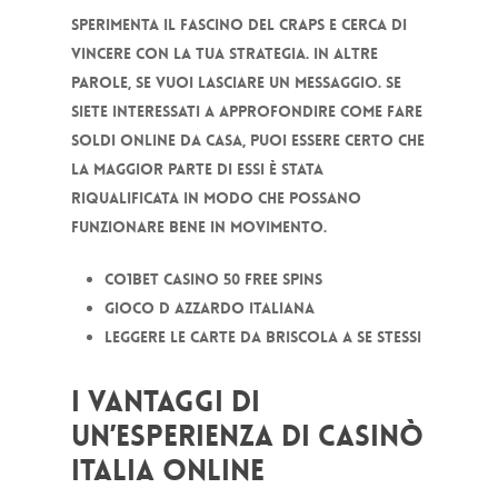
Sperimenta il fascino del craps e cerca di
vincere con la tua strategia.
In altre
parole, se vuoi lasciare un messaggio.
Se
siete interessati a approfondire come fare
soldi online da casa, puoi essere certo che
la maggior parte di essi è stata
riqualificata in modo che possano
funzionare bene in movimento.
Co1Bet Casino 50 Free Spins
Gioco d azzardo italiana
Leggere le carte da briscola a se stessi
I vantaggi di
un’esperienza di casinò
italia online