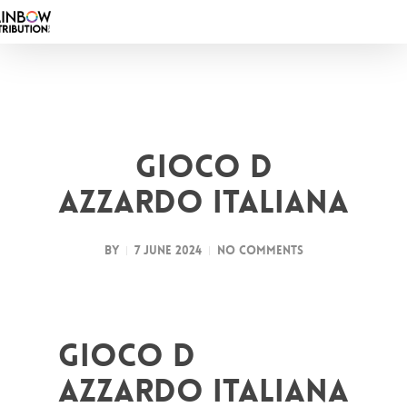
Skip
to
main
content
Gioco D
Azzardo Italiana
By
7 June 2024
No Comments
Gioco D
Azzardo Italiana