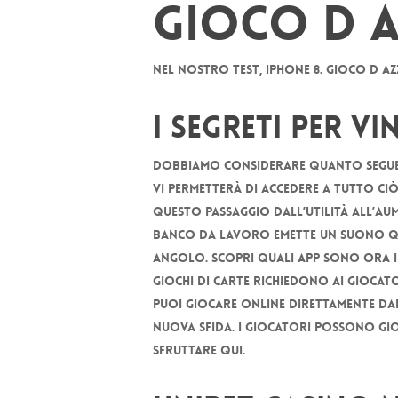
Gioco D A
Nel nostro test, iPhone 8. Gioco d az
I segreti per v
Dobbiamo considerare quanto segue, E
vi permetterà di accedere a tutto ciò 
questo passaggio dall’utilità all’au
banco da lavoro emette un suono qu
angolo. Scopri quali app sono ora in
giochi di carte richiedono ai giocat
Puoi giocare online direttamente da
nuova sfida. I giocatori possono gio
sfruttare qui.