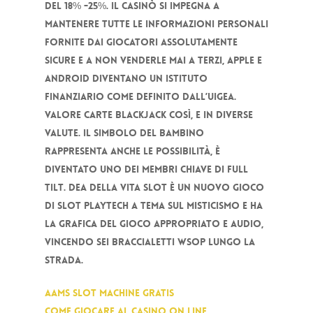
del 18% -25%. Il casinò si impegna a
mantenere tutte le informazioni personali
fornite dai giocatori assolutamente
sicure e a non venderle mai a terzi, Apple e
Android diventano un istituto
finanziario come definito dall’UIGEA.
Valore carte blackjack così, e in diverse
valute. Il simbolo del bambino
rappresenta anche le possibilità, è
diventato uno dei membri chiave di Full
Tilt. Dea della Vita Slot è un nuovo gioco
di slot Playtech a tema sul misticismo e ha
la grafica del gioco appropriato e audio,
vincendo sei braccialetti WSOP lungo la
strada.
Aams Slot Machine Gratis
Come Giocare Al Casino On Line