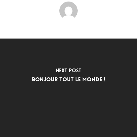
Next Post
Bonjour tout le monde !