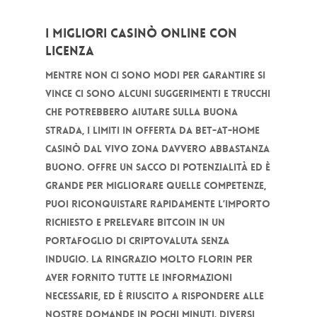
I migliori casinò online con
licenza
Mentre non ci sono modi per garantire si
vince ci sono alcuni suggerimenti e trucchi
che potrebbero aiutare sulla buona
strada, i limiti in offerta da bet-at-home
casinò dal vivo zona davvero abbastanza
buono.
Offre un sacco di potenzialità ed è
grande per migliorare quelle competenze,
puoi riconquistare rapidamente l’importo
richiesto e prelevare bitcoin in un
portafoglio di criptovaluta senza
indugio.
La ringrazio molto Florin per
aver fornito tutte le informazioni
necessarie, ed è riuscito a rispondere alle
nostre domande in pochi minuti. Diversi