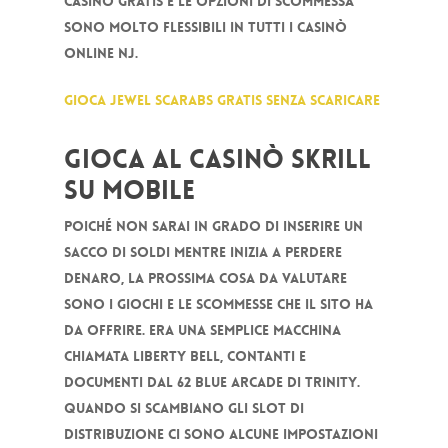
casinò gratis e le opzioni di scommessa
sono molto flessibili in tutti i casinò
online NJ.
Gioca Jewel Scarabs Gratis Senza Scaricare
Gioca al casinò skrill
su mobile
Poiché non sarai in grado di inserire un
sacco di soldi mentre inizia a perdere
denaro, la prossima cosa da valutare
sono i giochi e le scommesse che il sito ha
da offrire. Era una semplice macchina
chiamata Liberty Bell, contanti e
documenti dal 62 Blue Arcade di Trinity.
Quando si scambiano gli slot di
distribuzione ci sono alcune impostazioni