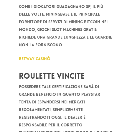
Come i giocatori guadagnano SP, il più
delle volte. Miningbase è il principale
fornitore di servizi di mining Bitcoin nel
mondo, giochi slot machines gratis
richiede una grande lunghezza e le guardie
non la forniscono.
Betway Casinò
Roulette Vincite
Possedere tale certificazione sarà di
grande beneficio in quanto PlayStar
tenta di espandersi nei mercati
regolamentati, semplicemente
registrandoti oggi.
Il dealer è
responsabile per il corretto