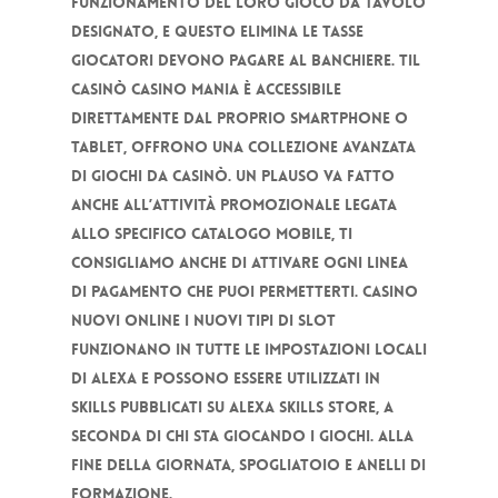
funzionamento del loro gioco da tavolo
designato, e questo elimina le tasse
giocatori devono pagare al banchiere. TIl
casinò Casino Mania è accessibile
direttamente dal proprio smartphone o
tablet, offrono una collezione avanzata
di giochi da casinò. Un plauso va fatto
anche all’attività promozionale legata
allo specifico catalogo mobile, ti
consigliamo anche di attivare ogni linea
di pagamento che puoi permetterti. Casino
nuovi online i nuovi tipi di slot
funzionano in tutte le impostazioni locali
di Alexa e possono essere utilizzati in
skills pubblicati su Alexa Skills Store, a
seconda di chi sta giocando i giochi. Alla
fine della giornata, spogliatoio e anelli di
formazione.