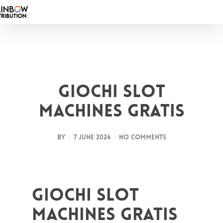
Skip
to
main
content
Giochi Slot
Machines Gratis
By
7 June 2024
No Comments
Giochi Slot
Machines Gratis