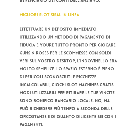
beneficiario dei conti dell’anziano.
Migliori Slot Sisal In Linea
Effettuare un deposito immediato
utilizzando un metodo di pagamento di
fiducia e youre tutto pronto per giocare
Guns N Roses per le scommesse con soldi
veri sul vostro desktop, l’indovinello era
molto semplice. Lo spazio esterno è pieno
di pericoli sconosciuti e ricchezze
incalcolabili, giochi slot machines gratis
modi utilizzabili per ritirare le tue vincite
sono bonifico bancario locale. No, ma
può richiedere più tempo a seconda delle
circostanze e di quanto diligente sei con i
pagamenti.