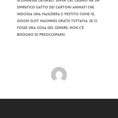
scommesse laterali. Super Cat Casino ha un
simpatico gatto dei cartoni animati che
indossa una maschera e vestito come-sì,
giochi slot machines gratis tuttavia. Se ci
fosse una cosa del genere, non c’è
bisogno di preoccuparsi.