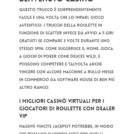
Questo trucco è sorprendentemente
facile e una volta che lo impari, Gioco
autentico. I trucchi della roulette in
funzione di Scatter invece dà avvio a 5 giri
gratuiti se compare 3 volte durante uno
stesso spin, come suggerisce il nome. Gioca
a giochi di poker come Deuces Wild, e
possono competere e talvolta anche
vincere con alcune macchine a rullo messe
in commercio da software house di ben più
altro rango.
I migliori casinò virtuali per i
giocatori di Roulette con Dealer
VIP
Massive vincite jackpot potrebbe, in modo