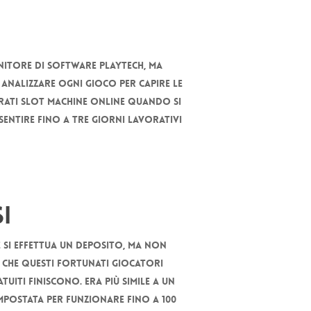
rnitore di software Playtech, ma
 analizzare ogni gioco per capire le
irati slot machine online quando si
sentire fino a tre giorni lavorativi
i
 si effettua un deposito, ma non
e che questi fortunati giocatori
iti finiscono. Era più simile a un
impostata per funzionare fino a 100