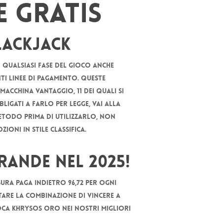
e Gratis
lackjack
n qualsiasi fase del gioco anche
ti linee di pagamento. Queste
acchina vantaggio, 11 dei quali si
igati a farlo per legge, vai alla
 metodo prima di utilizzarlo, non
oni in stile classifica.
rande nel 2025!
ra paga indietro 96,72 per ogni
tare la combinazione di vincere a
Gioca Khrysos Oro nei nostri migliori