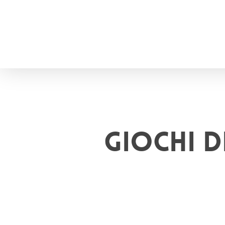
Skip
to
main
content
Giochi D