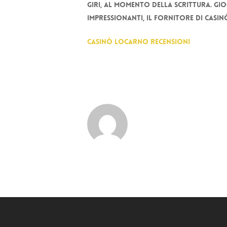
giri, al momento della scrittura. Gi
impressionanti, il fornitore di casinò
Casinò Locarno Recensioni