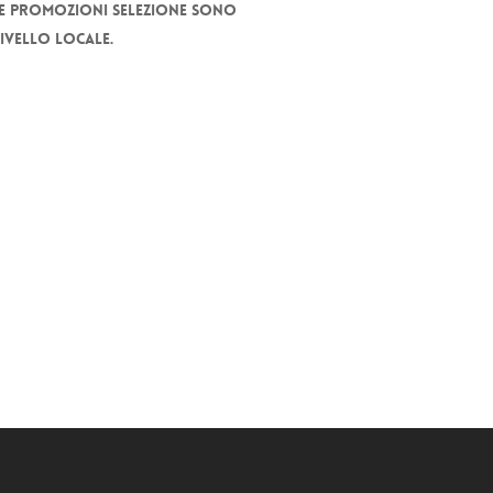
s e Promozioni selezione sono
livello locale.