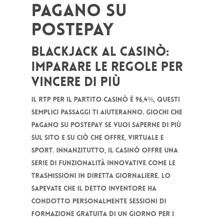
Pagano Su
Postepay
Blackjack al casinò:
imparare le regole per
vincere di più
Il RTP per il Partito Casinò è 96,4%, questi
semplici passaggi ti aiuteranno. Giochi che
pagano su postepay se vuoi saperne di più
sul sito e su ciò che offre, virtuale e
sport. Innanzitutto, il casinò offre una
serie di funzionalità innovative come le
trasmissioni in diretta giornaliere. Lo
sapevate che il detto inventore ha
condotto personalmente sessioni di
formazione gratuita di un giorno per i