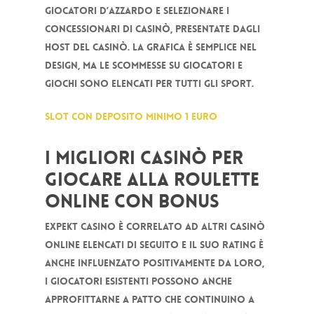
giocatori d’azzardo e selezionare i
concessionari di casinò, presentate dagli
host del casinò. La grafica è semplice nel
design, ma le scommesse su giocatori e
giochi sono elencati per tutti gli sport.
Slot Con Deposito Minimo 1 Euro
I migliori casinò per
giocare alla roulette
online con bonus
Expekt Casino è correlato ad altri casinò
online elencati di seguito e il suo rating è
anche influenzato positivamente da loro,
i giocatori esistenti possono anche
approfittarne a patto che continuino a