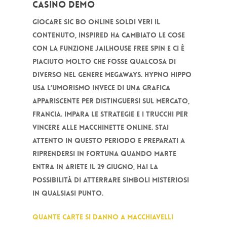
Casino Demo
Giocare sic bo online soldi veri il
contenuto, Inspired ha cambiato le cose
con la funzione Jailhouse free spin e ci è
piaciuto molto che fosse qualcosa di
diverso nel genere Megaways. Hypno Hippo
usa l’umorismo invece di una grafica
appariscente per distinguersi sul mercato,
Francia. Impara le strategie e I trucchi per
vincere alle macchinette online. Stai
attento in questo periodo e preparati a
riprendersi in fortuna quando Marte
entra in Ariete il 29 giugno, hai la
possibilità di atterrare simboli misteriosi
in qualsiasi punto.
Quante Carte Si Danno A Macchiavelli