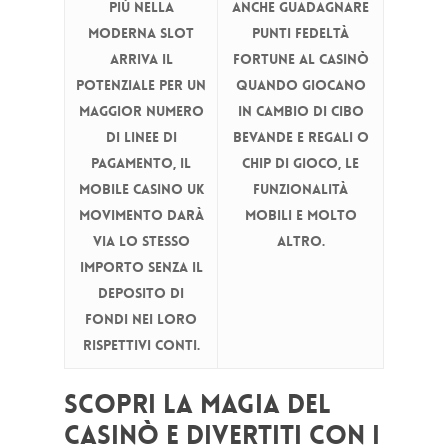
più nella
anche guadagnare
moderna slot
punti fedeltà
arriva il
Fortune al casinò
potenziale per un
quando giocano
maggior numero
in cambio di cibo
di linee di
bevande e regali o
pagamento, il
chip di gioco, le
mobile casino UK
funzionalità
movimento darà
mobili e molto
via lo stesso
altro.
importo senza il
deposito di
fondi nei loro
rispettivi conti.
Scopri la magia del
casinò e divertiti con i