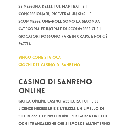
Se nessuna delle tue mani batte i
concessionari, riceverai un SMS. Le
scommesse one-roll sono la seconda
categoria principale di scommesse che i
giocatori possono fare in craps, e poi c’è
PAZZIA.
Bingo Come Si Gioca
Giochi Del Casino Di Sanremo
Casino Di Sanremo
Online
Gioca Online Casino assicura tutte le
licenze necessarie e utilizza un livello di
sicurezza di prim’ordine per garantire che
ogni transazione che si svolge all’interno