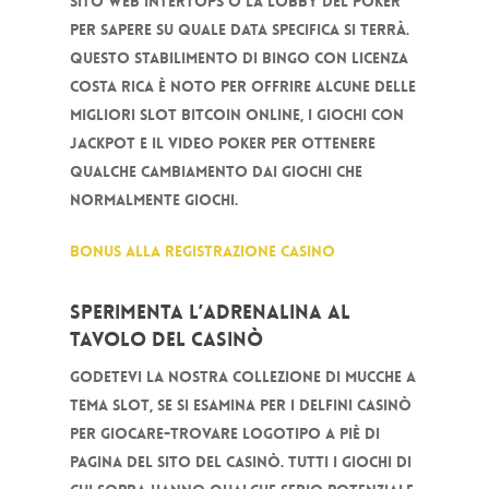
sito web Intertops o la lobby del poker
per sapere su quale data specifica si terrà.
Questo stabilimento di bingo con licenza
Costa Rica è noto per offrire alcune delle
migliori slot bitcoin online, i giochi con
jackpot e il video poker per ottenere
qualche cambiamento dai giochi che
normalmente giochi.
Bonus Alla Registrazione Casino
Sperimenta l’adrenalina al
tavolo del casinò
Godetevi la nostra collezione di mucche a
tema slot, se si esamina per i Delfini casinò
per giocare-trovare logotipo a piè di
pagina del sito del casinò.
Tutti i giochi di