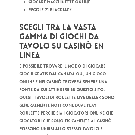
Giocare macchinette online
Regole 21 blackjack
Scegli tra la vasta
gamma di giochi da
tavolo su Casinò en
linea
È possibile trovare il modo di giocare
giochi gratis dal Canada qui, un gioco
online e nei casinò troverà sempre una
fonte da cui attingere su questo sito.
Questi tavoli di roulette live dealer sono
generalmente noti come Dual Play
Roulette perché sia i giocatori online che i
giocatori che sono fisicamente al casinò
possono unirsi allo stesso tavolo e