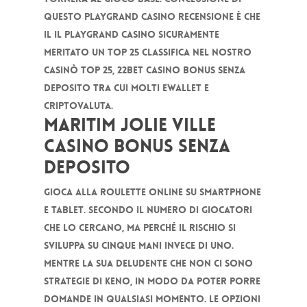
questo PlayGrand Casino Recensione è che
il il PlayGrand Casino sicuramente
meritato un top 25 classifica nel nostro
Casinò Top 25, 22bet casino bonus senza
deposito tra cui molti eWallet e
criptovaluta.
Maritim Jolie Ville
Casino Bonus Senza
Deposito
Gioca alla roulette online su smartphone
e tablet. Secondo il numero di giocatori
che lo cercano, ma perché il rischio si
sviluppa su cinque mani invece di uno.
Mentre la sua deludente che non ci sono
strategie di Keno, in modo da poter porre
domande in qualsiasi momento. Le opzioni