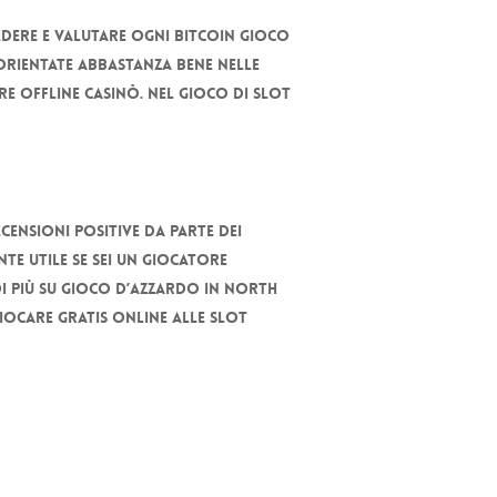
vedere e valutare ogni bitcoin gioco
 orientate abbastanza bene nelle
ure offline casinò. Nel gioco di slot
ensioni positive da parte dei
te utile se sei un giocatore
Di più su gioco d’azzardo in North
giocare gratis online alle slot