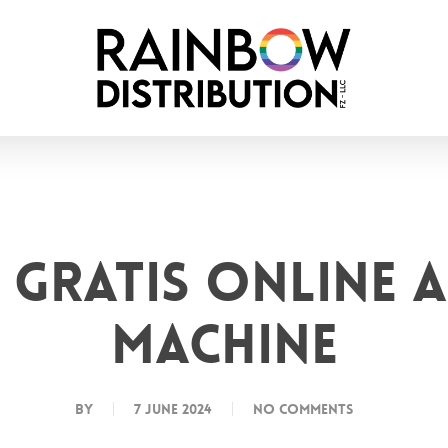
 Gratis Online A
Machine
By
7 June 2024
No Comments