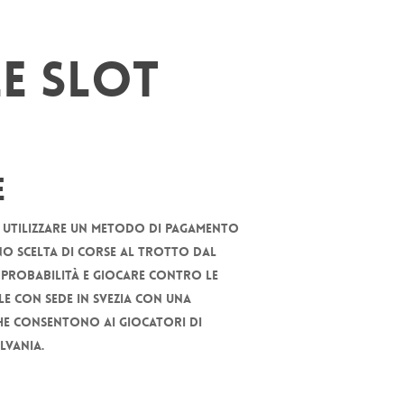
le Slot
e
le utilizzare un metodo di pagamento
nno scelta di corse al trotto dal
 probabilità e giocare contro le
le con sede in Svezia con una
che consentono ai giocatori di
lvania.