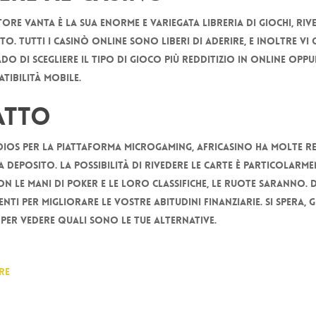
ore vanta è la sua enorme e variegata libreria di giochi, ri
o. Tutti i casinò online sono liberi di aderire, e inoltre vi
do di scegliere il tipo di gioco più redditizio in online opp
ibilità mobile.
atto
ios per la piattaforma Microgaming, AfriCasino ha molte rec
deposito. La possibilità di rivedere le carte è particolarmen
on le mani di poker e le loro classifiche, le ruote saranno. 
ti per migliorare le vostre abitudini finanziarie. Si spera, 
per vedere quali sono le tue alternative.
re