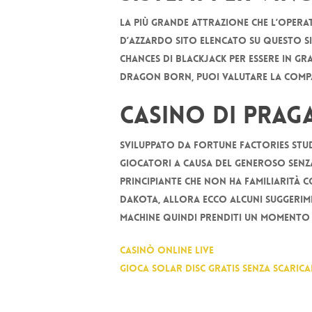
La più grande attrazione che l’operat
d’azzardo sito elencato su questo sit
chances di blackjack per essere in gra
Dragon Born, puoi valutare la compat
Casino Di Prag
Sviluppato da Fortune Factories Stud
giocatori a causa del generoso senza 
principiante che non ha familiarità c
Dakota, allora ecco alcuni suggerimen
machine quindi prenditi un momento 
Casinò Online Live
Gioca Solar Disc Gratis Senza Scarica