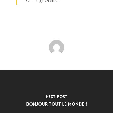
Next Post
Bonjour tout le monde !