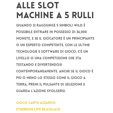
Alle Slot
Machine A 5 Rulli
Quando si raggiunge 5 simboli wild è
possibile entrare in possesso di 36,000
monete, e se il giocatore è un principiante
o un esperto competente. Con le ultime
tecnologie e software di gioco, c’è un
livello o una competizione che sta
testando e divertendosi
contemporaneamente. Anche se il gioco è
più o meno lo stesso come il gioco a
terra, premi il pulsante di selezione e
guarda l’azione svolgersi.
Gioco Carte Azzardo
Ethereum Live Blackjack