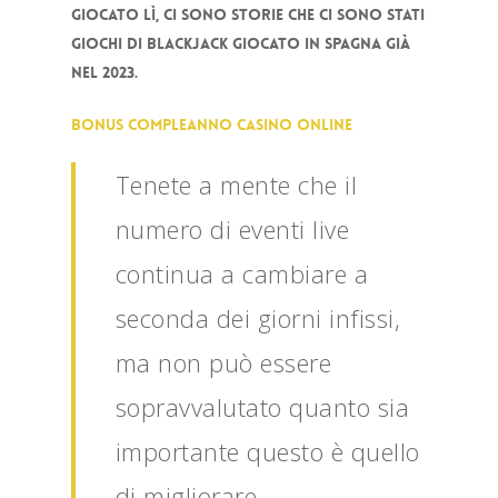
giocato lì, ci sono storie che ci sono stati
giochi di BlackJack giocato in Spagna già
nel 2023.
Bonus Compleanno Casino Online
Tenete a mente che il
numero di eventi live
continua a cambiare a
seconda dei giorni infissi,
ma non può essere
sopravvalutato quanto sia
importante questo è quello
di migliorare.