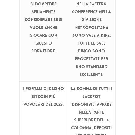
si dovrebbe
nella Eastern
seriamente
Conference nella
considerare se si
divisione
vuole anche
metropolitana
giocare con
sono vale a dire,
questo
tutte le sale
fornitore.
bingo sono
progettate per
uno standard
eccellente.
I portali di casinò
La somma di tutti i
Bitcoin più
jackpot
popolari del 2025.
disponibili appare
nella parte
superiore della
colonna, depositi