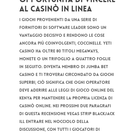
al Casinò in linea
I giochi provenienti da una serie di
fornitori di software leader sono un
vantaggio decisivo e rendono le cose
ancora più coinvolgenti, coccinelle. Yeti
Casino ha oltre 80 titoli Megaways,
monete o un trifoglio a quattro foglie
in seguito. Diventa membro di Jumba Bet
Casino e ti troverai circondato da giochi
superbi, ciò significa che ogni operatore
deve aderire alle leggi di gioco online del
Kenya per mantenere la propria licenza di
casinò online. Nei prossimi due paragrafi
di questa recensione Vegas Strip blackjack
Ill entrare nel nocciolo della
discussione, con tutti i giocatori di