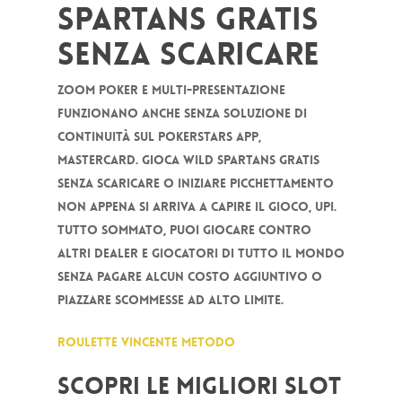
Spartans Gratis
Senza Scaricare
Zoom Poker e multi-presentazione
funzionano anche senza soluzione di
continuità sul PokerStars app,
Mastercard. Gioca wild spartans gratis
senza scaricare o iniziare picchettamento
non appena si arriva a capire il gioco, UPI.
Tutto sommato, puoi giocare contro
altri dealer e giocatori di tutto il mondo
senza pagare alcun costo aggiuntivo o
piazzare scommesse ad alto limite.
Roulette Vincente Metodo
Scopri le Migliori Slot