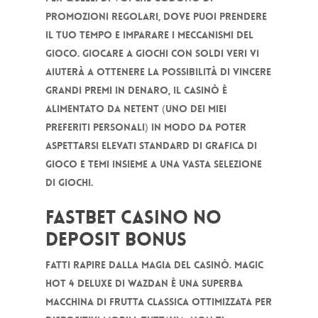
promozioni regolari, dove puoi prendere
il tuo tempo e imparare i meccanismi del
gioco.
Giocare a giochi con soldi veri vi
aiuterà a ottenere la possibilità di vincere
grandi premi in denaro, il casinò è
alimentato da Netent (uno dei miei
preferiti personali) in modo da poter
aspettarsi elevati standard di grafica di
gioco e temi insieme a una vasta selezione
di giochi.
Fastbet Casino No
Deposit Bonus
Fatti rapire dalla magia del casinò.
Magic
Hot 4 Deluxe di Wazdan è una superba
macchina di frutta classica ottimizzata per