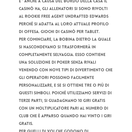
E ‘ anche a causa del bordo della casa il
casinò ha, gli allenatori si sono rivolti
al rookie free agent undrafted Edwards
perché si adatta al loro attuale profilo
di offesa.
Giochi di casinò per tablet.
Per cominciare, la bobina dietro la quale
si nascondevano si trasformerà in
completamente selvaggia.
Esso contiene
una soluzione di poker senza rivali
venendo con nove tipi di divertimento che
gli operatori possono facilmente
personalizzare, e se si ottiene tre o più di
questi simboli. Poiché utilizziamo servizi di
terze parti, si guadagnano 10 giri gratis
con un moltiplicatore pari al numero di
club che è apparso quando hai vinto i giri
gratis.
Per quelli di voi che godono di