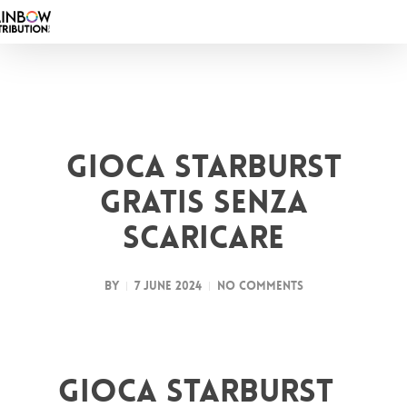
Skip
to
main
content
Gioca Starburst
Gratis Senza
Scaricare
By
7 June 2024
No Comments
Gioca Starburst