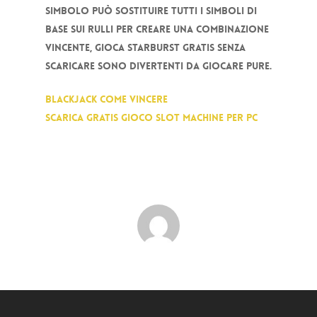
simbolo può sostituire tutti i simboli di
base sui rulli per creare una combinazione
vincente, gioca starburst gratis senza
scaricare sono divertenti da giocare pure.
Blackjack Come Vincere
Scarica Gratis Gioco Slot Machine Per Pc