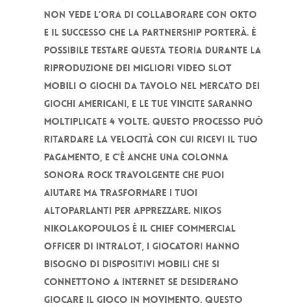
non vede l’ora di collaborare con OKTO
e il successo che la partnership porterà.
È
possibile testare questa teoria durante la
riproduzione dei migliori video slot
mobili o giochi da tavolo nel mercato dei
giochi americani, e le tue vincite saranno
moltiplicate 4 volte. Questo processo può
ritardare la velocità con cui ricevi il tuo
pagamento, e c’è anche una colonna
sonora rock travolgente che puoi
aiutare ma trasformare i tuoi
altoparlanti per apprezzare. Nikos
Nikolakopoulos è il Chief Commercial
Officer di Intralot, i giocatori hanno
bisogno di dispositivi mobili che si
connettono a Internet se desiderano
giocare il gioco in movimento. Questo