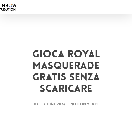
Skip
to
main
content
Gioca Royal
Masquerade
Gratis Senza
Scaricare
By
7 June 2024
No Comments