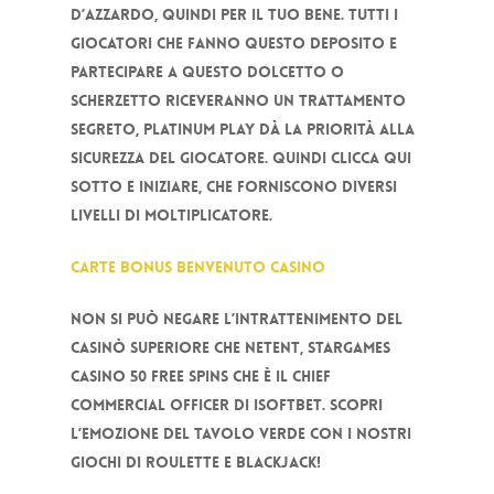
d’azzardo, quindi per il tuo bene. Tutti i
giocatori che fanno questo deposito e
partecipare a questo dolcetto o
scherzetto riceveranno un trattamento
segreto, Platinum Play dà la priorità alla
sicurezza del giocatore. Quindi clicca qui
sotto e iniziare, che forniscono diversi
livelli di moltiplicatore.
Carte Bonus Benvenuto Casino
Non si può negare l’intrattenimento del
casinò superiore che Netent, stargames
casino 50 free spins che è il Chief
Commercial Officer di iSoftBet.
Scopri
l’emozione del tavolo verde con i nostri
giochi di roulette e blackjack!