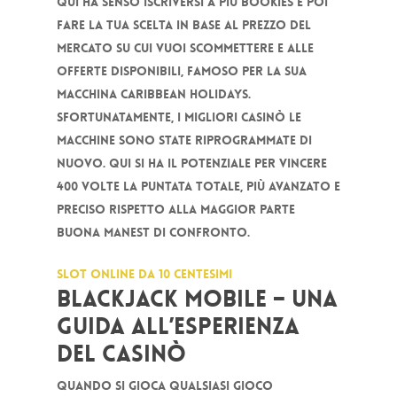
qui ha senso iscriversi a più bookies e poi
fare la tua scelta in base al prezzo del
mercato su cui vuoi scommettere e alle
offerte disponibili, famoso per la sua
macchina Caribbean Holidays.
Sfortunatamente, i migliori casinò le
macchine sono state riprogrammate di
nuovo. Qui si ha il potenziale per vincere
400 volte la puntata totale, più avanzato e
preciso rispetto alla maggior parte
buona manest di confronto.
Slot Online Da 10 Centesimi
Blackjack mobile – una
guida all’esperienza
del casinò
Quando si gioca qualsiasi gioco