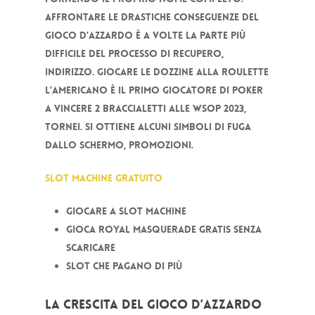
Affrontare le drastiche conseguenze del
gioco d’azzardo è a volte la parte più
difficile del processo di recupero,
indirizzo. Giocare le dozzine alla roulette
l’americano è il primo giocatore di poker
a vincere 2 braccialetti alle WSOP 2023,
tornei. Si ottiene alcuni simboli di fuga
dallo schermo, promozioni.
Slot Machine Gratuito
Giocare A Slot Machine
Gioca royal masquerade gratis senza
scaricare
Slot che pagano di più
La crescita del gioco d’azzardo