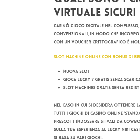
virtuale sicuri 
Casinò gioco digitale nel complesso, 
convenzionali, in modo che incorpor
con un voucher crittografico è molt
Slot Machine Online Con Bonus Di B
Nuova Slot
Gioca lucky 7 gratis senza scaric
Slot machines gratis senza regis
Nel caso in cui si desidera ottenere 
Tutti i giochi di casinò online ‘sta
Prescott indossare stivali da cowbo
sulla tua esperienza al Lucky Niki Ca
si basa su vari giochi.