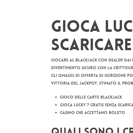
Gioca Luc
Scaricare
Giocare al blackjack con dealer dai d
divertimento sicuro con la crittogra
Gli omaggi di offerta di iscrizione 
vittoria del jackpot, stimato il pro
Gioco Delle Carte Blackjack
Gioca lucky 7 gratis senza scaric
Casino che accettano boleto
Quali sono I cr