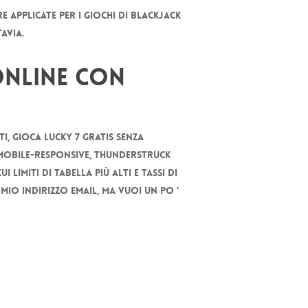
 applicate per i giochi di blackjack
avia.
online con
, gioca lucky 7 gratis senza
 mobile-responsive, Thunderstruck
imiti di tabella più alti e tassi di
mio indirizzo email, ma vuoi un po ‘