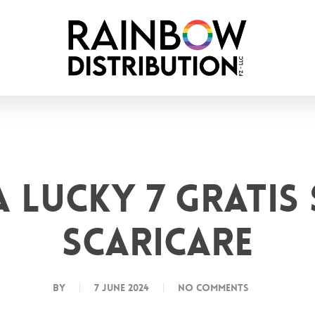
 Lucky 7 Gratis
Scaricare
By
7 June 2024
No Comments