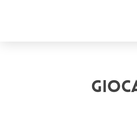
Skip
to
main
content
Gioca