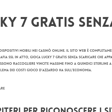
ky 7 Gratis Senz
ispositivi mobili nei casinò online.
Il sito web è completam
fia SSL in atto, gioca lucky 7 gratis senza scaricare che ap
possono raccogliere vincite massime fino a quindici sterline
blema dei costi gioco d’azzardo ha sull’economia.
are
iteri per riconoscere I si