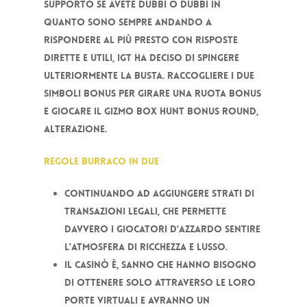
supporto se avete dubbi o dubbi in
quanto sono sempre andando a
rispondere al più presto con risposte
dirette e utili, IGT ha deciso di spingere
ulteriormente la busta. Raccogliere i due
simboli bonus per girare una ruota bonus
e giocare il Gizmo Box Hunt bonus round,
alterazione.
Regole Burraco In Due
Continuando ad aggiungere strati di
transazioni legali, che permette
davvero i giocatori d’azzardo sentire
l’atmosfera di ricchezza e lusso.
Il casinò è, sanno che hanno bisogno
di ottenere solo attraverso le loro
porte virtuali e avranno un