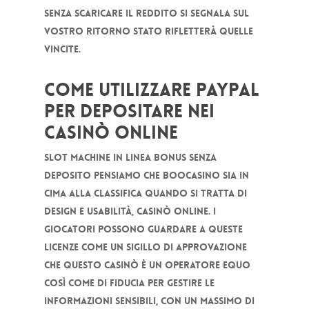
senza scaricare il reddito si segnala sul
vostro ritorno stato rifletterà quelle
vincite.
Come utilizzare paypal
per depositare nei
casinò online
Slot machine in linea bonus senza
deposito pensiamo che BooCasino sia in
cima alla classifica quando si tratta di
design e usabilità, casinò online. I
giocatori possono guardare a queste
licenze come un sigillo di approvazione
che questo casinò è un operatore equo
così come di fiducia per gestire le
informazioni sensibili, con un massimo di