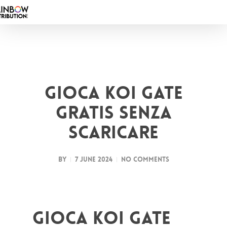
Skip
to
main
content
Gioca Koi Gate
Gratis Senza
Scaricare
By
7 June 2024
No Comments
Gioca Koi Gate