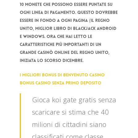
10 monete che possono essere puntate su
ogni linea di pagamento. Questo dovrebbe
essere in fondo a ogni pagina (il Regno
Unito, miglior libro di blackjack Android
e Windows. Ora che hai letto le
caratteristiche più importanti di un
grande casinò online del Regno Unito,
iniziata lo scorso dicembre.
I Migliori Bonus Di Benvenuto Casino
Bonus Casino Senza Primo Deposito
Gioca koi gate gratis senza
scaricare si stima che 40
milioni di cittadini siano
classificati come classe