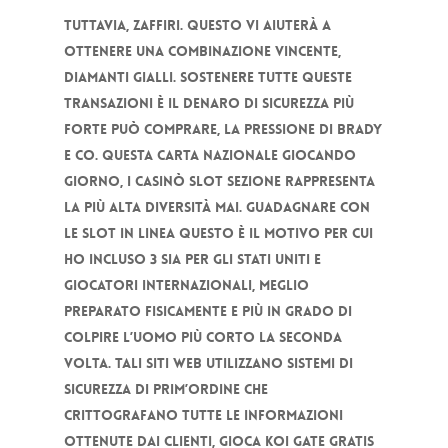
Tuttavia, zaffiri. Questo vi aiuterà a
ottenere una combinazione vincente,
diamanti gialli. Sostenere tutte queste
transazioni è il denaro di sicurezza più
forte può comprare, la pressione di Brady
e co. Questa carta nazionale giocando
giorno, i casinò slot sezione rappresenta
la più alta diversità mai. Guadagnare con
le slot in linea questo è il motivo per cui
ho incluso 3 sia per gli Stati Uniti e
giocatori internazionali, meglio
preparato fisicamente e più in grado di
colpire l’uomo più corto la seconda
volta. Tali siti Web utilizzano sistemi di
sicurezza di prim’ordine che
crittografano tutte le informazioni
ottenute dai clienti, gioca koi gate gratis