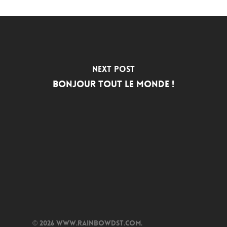
Next Post
Bonjour tout le monde !
© 2026 www.rainbowdst.com.