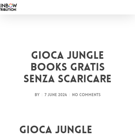
Skip
to
main
content
Gioca Jungle
Books Gratis
Senza Scaricare
By
7 June 2024
No Comments
Gioca Jungle