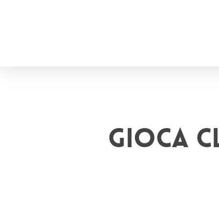
Skip
to
main
content
Gioca C