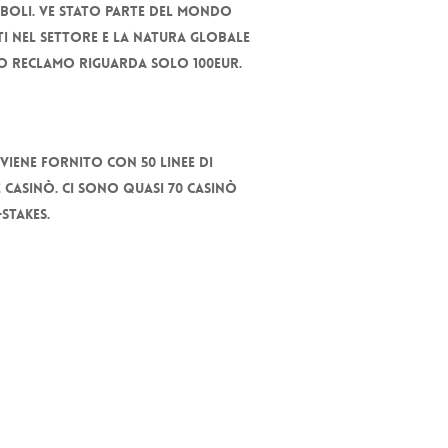
imboli. ve stato parte del mondo
ti nel settore e la natura globale
tuo reclamo riguarda solo 100eur.
 viene fornito con 50 linee di
 Casinò. Ci sono quasi 70 casinò
stakes.