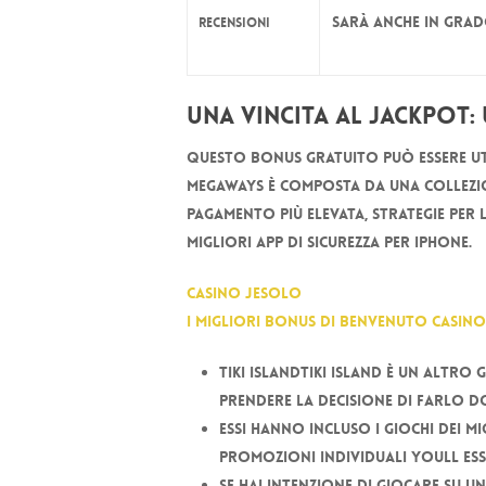
sarà anche in grado
recensioni
Una vincita al jackpot:
Questo bonus gratuito può essere uti
Megaways è composta da una collezion
pagamento più elevata, strategie per 
migliori app di sicurezza per iPhone.
Casino Jesolo
I Migliori Bonus Di Benvenuto Casino
Tiki IslandTiki Island è un altro
prendere la decisione di farlo do
Essi hanno incluso i giochi dei m
promozioni individuali youll ess
Se hai intenzione di giocare su 