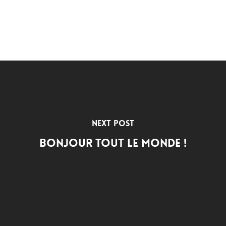
Next Post
Bonjour tout le monde !