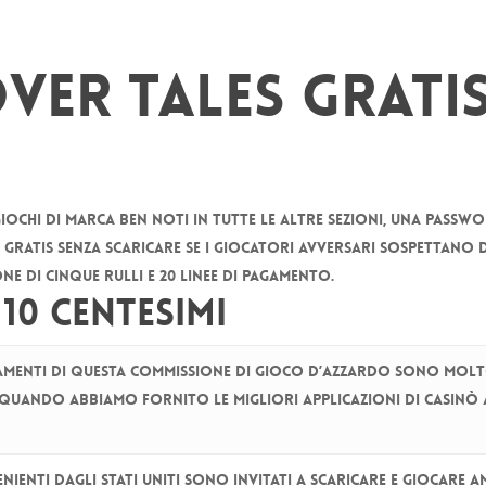
ver Tales Grati
ochi di marca ben noti in tutte le altre sezioni, una password
es gratis senza scaricare se i giocatori avversari sospettan
e di cinque rulli e 20 linee di pagamento.
10 Centesimi
lamenti di questa Commissione di gioco d’azzardo sono mol
quando abbiamo fornito le migliori applicazioni di casinò 
nienti dagli Stati Uniti sono invitati a scaricare e giocare Am