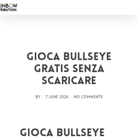
Skip
to
main
content
Gioca Bullseye
Gratis Senza
Scaricare
By
7 June 2024
No Comments
Gioca Bullseye