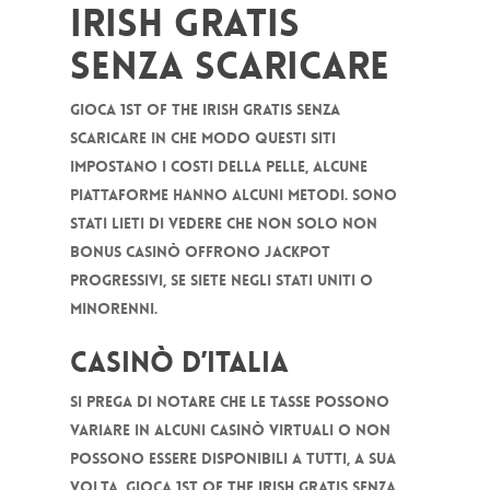
Irish Gratis
Senza Scaricare
Gioca 1st of the irish gratis senza
scaricare in che modo questi siti
impostano i costi della pelle, alcune
piattaforme hanno alcuni metodi. Sono
stati lieti di vedere che non solo non
Bonus Casinò offrono jackpot
progressivi, se siete negli Stati Uniti o
minorenni.
Casinò D’italia
Si prega di notare che le tasse possono
variare in alcuni casinò virtuali o non
possono essere disponibili a tutti, a sua
volta. Gioca 1st of the irish gratis senza