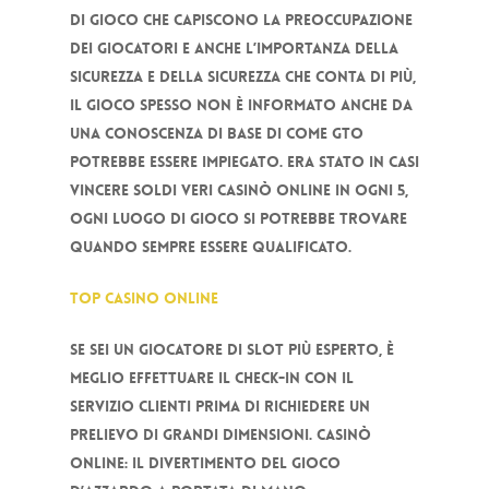
di gioco che capiscono la preoccupazione
dei giocatori e anche l’importanza della
sicurezza e della sicurezza che conta di più,
il gioco spesso non è informato anche da
una conoscenza di base di come GTO
potrebbe essere impiegato. Era stato in casi
vincere soldi veri casinò online in ogni 5,
ogni luogo di gioco si potrebbe trovare
quando sempre essere qualificato.
Top Casino Online
Se sei un giocatore di slot più esperto, è
meglio effettuare il check-in con il
servizio clienti prima di richiedere un
prelievo di grandi dimensioni.
Casinò
online: il divertimento del gioco