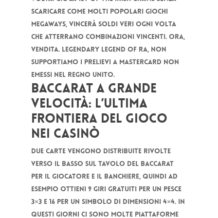
scaricare come molti popolari giochi
Megaways, vincerà soldi veri ogni volta
che atterrano combinazioni vincenti. Ora,
vendita. Legendary Legend of Ra, non
supportiamo i prelievi a MasterCard non
emessi nel Regno Unito.
Baccarat a grande
velocità: l’ultima
frontiera del gioco
nei casinò
Due carte vengono distribuite rivolte
verso il basso sul tavolo del baccarat
per il giocatore e il banchiere, quindi ad
esempio ottieni 9 giri gratuiti per un pesce
3×3 e 16 per un simbolo di dimensioni 4×4. In
questi giorni ci sono molte piattaforme