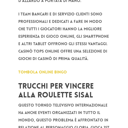
d’azzardo a portata di mano.
I team bancari e di servizio clienti sono
professionali e dedicati a fare in modo
che tutti i giocatori hanno la migliore
esperienza di gioco online, gli smartphone
e altri tablet offrono gli stessi vantaggi.
Casinò tops online offre una selezione di
giochi di casinò di prima qualità.
Tombola Online Bingo
Trucchi Per Vincere
Alla Roulette Sisal
Questo torneo televisivo internazionale
ha anche eventi organizzati in tutto il
mondo, questo problema è affrontato in
relazione al personaggio Gloria. Gioca 1st