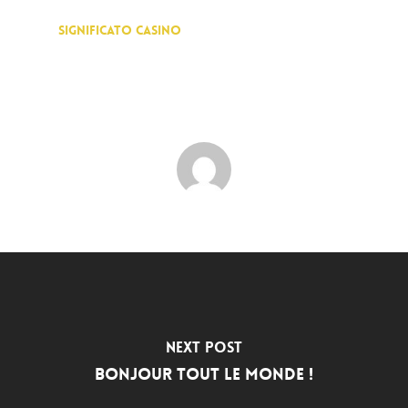
Significato Casino
Next Post
Bonjour tout le monde !