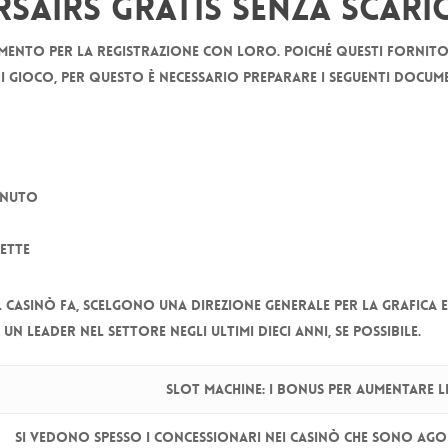
sairs Gratis Senza Scari
iamento per la registrazione con loro. Poiché questi fornito
 di gioco, per questo è necessario preparare i seguenti docum
enuto
lette
il casinò fa, scelgono una direzione generale per la grafica
n leader nel settore negli ultimi dieci anni, se possibile.
Slot machine: i bonus per aumentare le
Si vedono spesso i concessionari nei casinò che sono ago