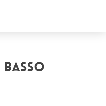
e Basso