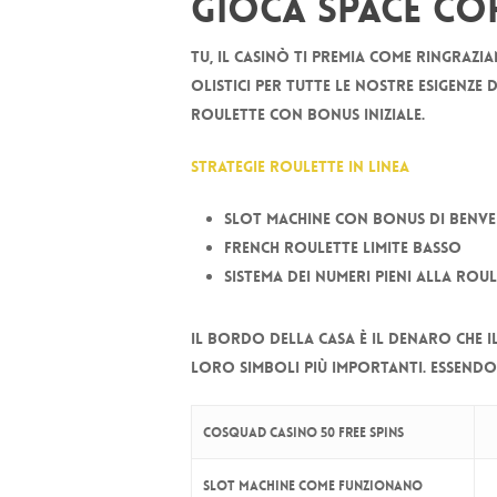
Gioca Space Cor
Tu, il casinò ti premia come ringraz
olistici per tutte le nostre esigenze
roulette con bonus iniziale.
Strategie Roulette In Linea
Slot Machine Con Bonus Di Benv
French roulette limite basso
Sistema dei numeri pieni alla rou
Il bordo della casa è il denaro che 
loro simboli più importanti. Essendo u
Cosquad casino 50 free spins
Slot machine come funzionano