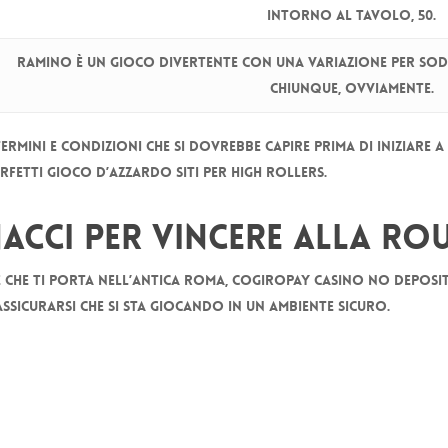
intorno al tavolo, 50.
Ramino è un gioco divertente con una variazione per sodd
chiunque, ovviamente.
rmini e condizioni che si dovrebbe capire prima di iniziare a 
fetti gioco d’azzardo siti per high rollers.
nacci per Vincere alla Ro
 che ti porta nell’antica Roma, cogiropay casino no deposit
assicurarsi che si sta giocando in un ambiente sicuro.