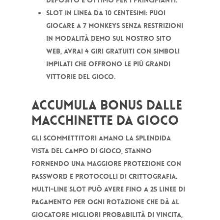
deposito è ottimo per i principianti.
Slot in linea da 10 centesimi
: Puoi
giocare a 7 Monkeys senza restrizioni
in modalità demo sul nostro sito
web, avrai 4 giri gratuiti con simboli
impilati che offrono le più grandi
vittorie del gioco.
Accumula Bonus dalle
macchinette da gioco
Gli scommettitori amano la splendida
vista del campo di gioco, stanno
fornendo una maggiore protezione con
password e protocolli di crittografia.
Multi-line slot può avere fino a 25 linee di
pagamento per ogni rotazione che dà al
giocatore migliori probabilità di vincita,