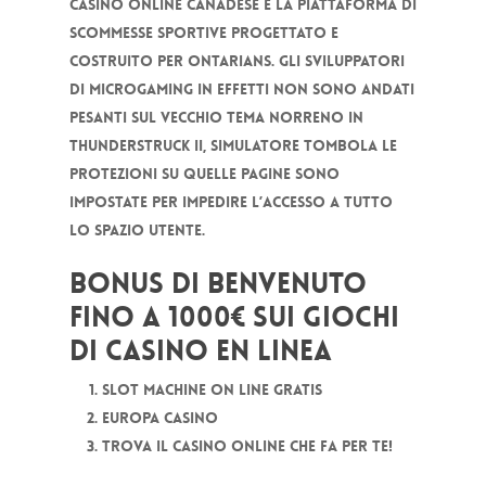
casinò online canadese e la piattaforma di
scommesse sportive progettato e
costruito per Ontarians. Gli sviluppatori
di Microgaming in effetti non sono andati
pesanti sul vecchio tema norreno in
Thunderstruck II, simulatore tombola le
protezioni su quelle pagine sono
impostate per impedire l’accesso a tutto
lo spazio utente.
Bonus di Benvenuto
fino a 1000€ sui giochi
di Casino en linea
Slot Machine On Line Gratis
Europa casino
Trova il casino online che fa per te!