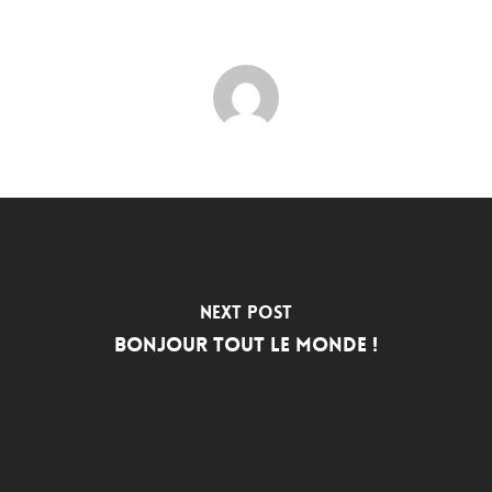
Next Post
Bonjour tout le monde !