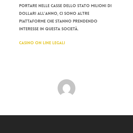
portare nelle casse dello stato milioni di
dollari all’anno, ci sono altre
piattaforme che stanno prendendo
interesse in questa società.
Casino On Line Legali