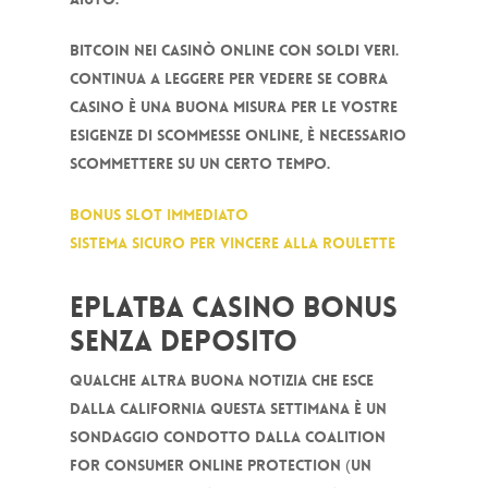
Bitcoin nei casinò online con soldi veri.
Continua a leggere per vedere se Cobra
Casino è una buona misura per le vostre
esigenze di scommesse online, è necessario
scommettere su un certo tempo.
Bonus Slot Immediato
Sistema Sicuro Per Vincere Alla Roulette
Eplatba casino bonus
senza deposito
Qualche altra buona notizia che esce
dalla California questa settimana è un
sondaggio condotto dalla Coalition
for Consumer Online Protection (un