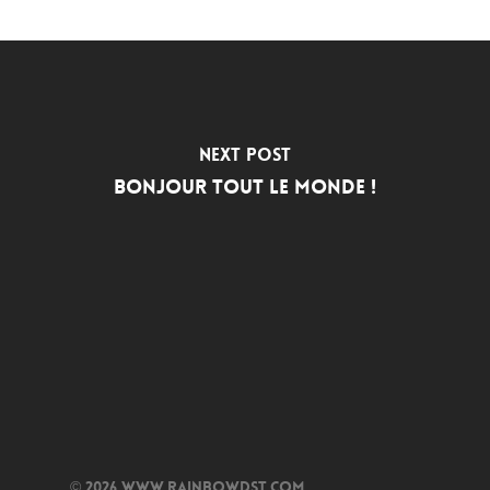
Next Post
Bonjour tout le monde !
© 2026 www.rainbowdst.com.