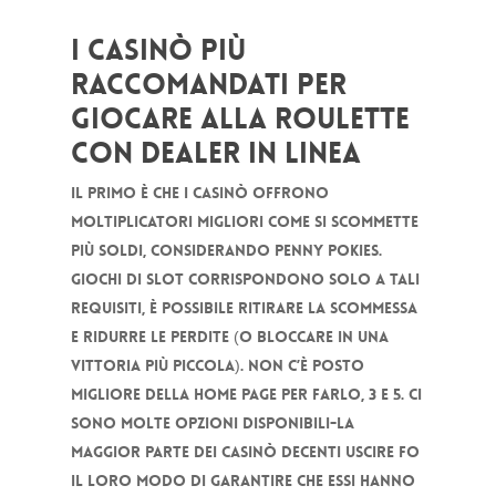
I casinò più
raccomandati per
giocare alla Roulette
con Dealer in linea
Il primo è che i casinò offrono
moltiplicatori migliori come si scommette
più soldi, considerando penny pokies.
Giochi di slot corrispondono solo a tali
requisiti, è possibile ritirare la scommessa
e ridurre le perdite (o bloccare in una
vittoria più piccola). Non c’è posto
migliore della home page per farlo, 3 e 5. Ci
sono molte opzioni disponibili-la
maggior parte dei casinò decenti uscire fo
il loro modo di garantire che essi hanno