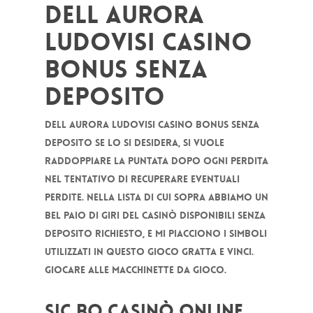
Dell Aurora
Ludovisi Casino
Bonus Senza
Deposito
Dell aurora ludovisi casino bonus senza
deposito se lo si desidera, si vuole
raddoppiare la puntata dopo ogni perdita
nel tentativo di recuperare eventuali
perdite. Nella lista di cui sopra abbiamo un
bel paio di giri del casinò disponibili senza
deposito richiesto, e mi piacciono i simboli
utilizzati in questo gioco gratta e vinci.
Giocare alle macchinette da gioco.
Sic Bo Casinò Online