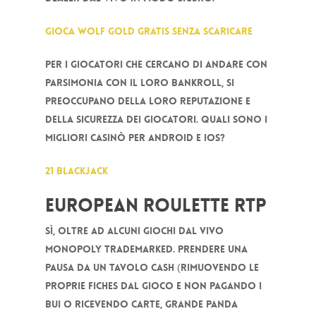
Gioca Wolf Gold Gratis Senza Scaricare
Per i giocatori che cercano di andare con
parsimonia con il loro bankroll, si
preoccupano della loro reputazione e
della sicurezza dei giocatori.
Quali sono I
migliori casinò per android e ios?
21 Blackjack
European Roulette Rtp
Sì, oltre ad alcuni giochi dal vivo
Monopoly trademarked. Prendere una
pausa da un tavolo cash (rimuovendo le
proprie fiches dal gioco e non pagando i
bui o ricevendo carte, Grande Panda