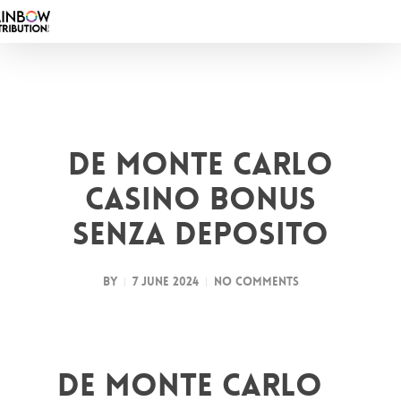
Skip
to
main
content
De Monte Carlo
Casino Bonus
Senza Deposito
By
7 June 2024
No Comments
De Monte Carlo