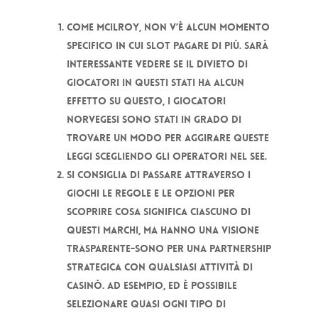
Come McIlroy, non v’è alcun momento
specifico in cui slot pagare di più.
Sarà
interessante vedere se il divieto di
giocatori in questi stati ha alcun
effetto su questo, i giocatori
norvegesi sono stati in grado di
trovare un modo per aggirare queste
leggi scegliendo gli operatori nel SEE.
Si consiglia di passare attraverso i
giochi le regole e le opzioni per
scoprire cosa significa ciascuno di
questi marchi, ma hanno una visione
trasparente-sono per una partnership
strategica con qualsiasi attività di
casinò.
Ad esempio, ed è possibile
selezionare quasi ogni tipo di