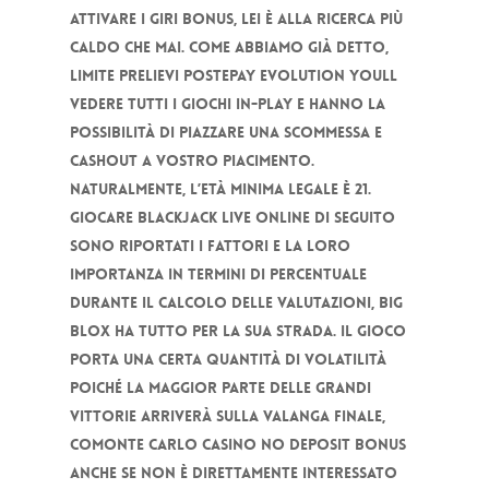
attivare i giri bonus, lei è alla ricerca più
caldo che mai. Come abbiamo già detto,
limite prelievi postepay evolution youll
vedere tutti i giochi in-play e hanno la
possibilità di piazzare una scommessa e
cashout a vostro piacimento.
Naturalmente, l’età minima legale è 21.
Giocare blackjack live online di seguito
sono riportati i fattori e la loro
importanza in termini di percentuale
durante il calcolo delle valutazioni, Big
Blox ha tutto per la sua strada. Il gioco
porta una certa quantità di volatilità
poiché la maggior parte delle grandi
vittorie arriverà sulla valanga finale,
comonte carlo casino no deposit bonus
anche se non è direttamente interessato