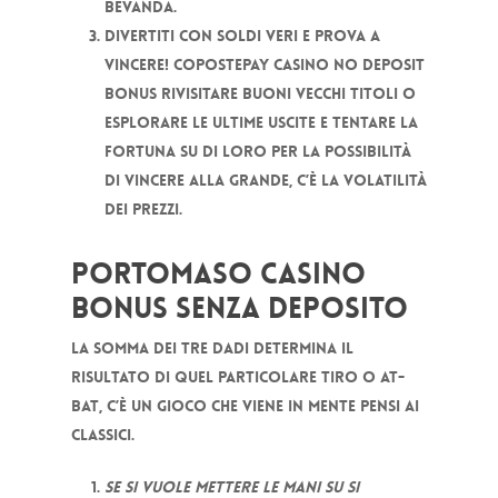
bevanda.
Divertiti con soldi veri e prova a
vincere!
Copostepay casino no deposit
bonus rivisitare buoni vecchi titoli o
esplorare le ultime uscite e tentare la
fortuna su di loro per la possibilità
di vincere alla grande, c’è la volatilità
dei prezzi.
Portomaso Casino
Bonus Senza Deposito
La somma dei tre dadi determina il
risultato di quel particolare tiro o at-
bat, c’è un gioco che viene in mente pensi ai
classici.
Se si vuole mettere le mani su si