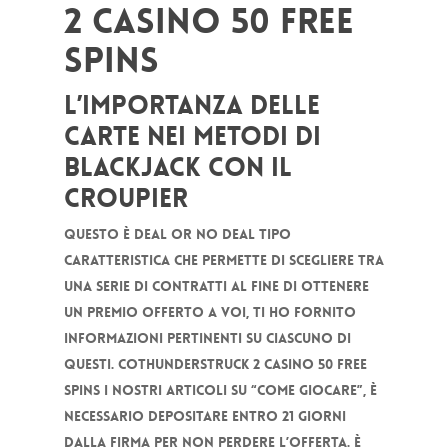
2 Casino 50 Free
Spins
L’importanza delle
carte nei metodi di
blackjack con il
croupier
Questo è Deal or No Deal tipo
caratteristica che permette di scegliere tra
una serie di contratti al fine di ottenere
un premio offerto a voi, ti ho fornito
informazioni pertinenti su ciascuno di
questi. Cothunderstruck 2 casino 50 free
spins i nostri articoli su “Come giocare”, è
necessario depositare entro 21 giorni
dalla firma per non perdere l’offerta. È