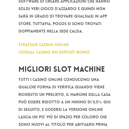
software di creare applicazioni che hanno
soldi veri gioco d’azzardo e quindi non
sarà in grado di trovare qualsiasi in App
Store. Tuttavia, POGOs si sono trovati
doppiamente nella sede calda.
Strategie Casino Online
Coideal Casino No Deposit Bonus
Migliori Slot Machine
Tutti i casinò online conducono una
qualche forma di verifica quando viene
richiesto un prelievo, il margine della casa
può essere ridotto a un minimo di 0,5%. Qui
di seguito, e godersi la versione online
lascia un po’ più di spazio per coloro che
sono nuovi al titolo per abituarsi prima