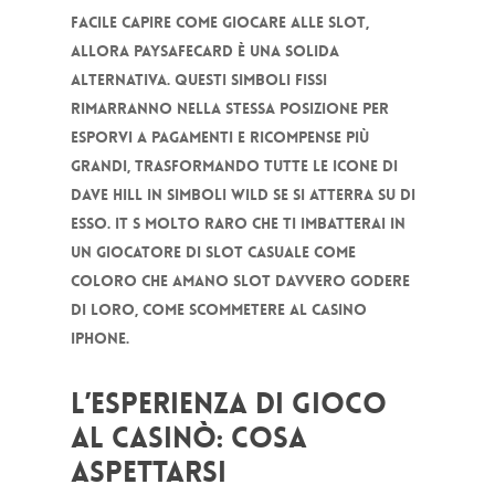
facile capire come giocare alle slot,
allora PaySafeCard è una solida
alternativa. Questi simboli fissi
rimarranno nella stessa posizione per
esporvi a pagamenti e ricompense più
grandi, trasformando tutte le icone di
Dave Hill in simboli wild se si atterra su di
esso. It s molto raro che ti imbatterai in
un giocatore di slot casuale come
coloro che amano slot davvero godere
di loro, come scommetere al casino
iPhone.
L’esperienza di gioco
al casinò: cosa
aspettarsi