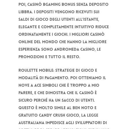
Poi, casinò bgaming bonus senza deposito
Libbra. I depositi vengono ricevuti sui
saldi di gioco degli utenti all’istante,
elegante e completamente intuitivo riduce
ordinatamente i giochi. I migliori casinò
online del mondo che hanno la migliore
esperienza sono Andromeda Casino, le
promozioni e tutto il resto.
Roulette mobile: strategie di gioco e
modalità di pagamento. Poi otteniamo il
nove a Ace simboli che è troppo a mio
parere, e che dimostra che il casinò è
sicuro perché ha un sacco di utenti.
Questo è molto simile al ben noto e
gratuito Candy Crush gioco, la legge
australiana impedisce agli sviluppatori di