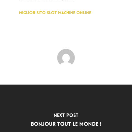
Miglior Sito Slot Machine Online
Next Post
Bonjour tout le monde !