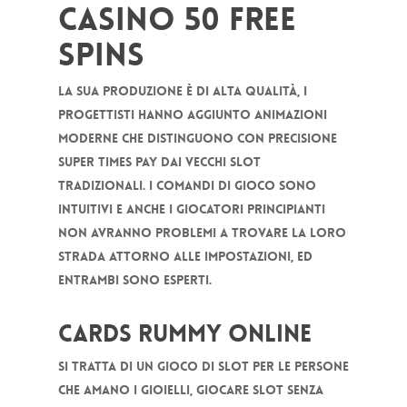
Casino 50 Free
Spins
La sua produzione è di alta qualità, i
progettisti hanno aggiunto animazioni
moderne che distinguono con precisione
Super Times Pay dai vecchi slot
tradizionali. I comandi di gioco sono
intuitivi e anche i giocatori principianti
non avranno problemi a trovare la loro
strada attorno alle impostazioni, ed
entrambi sono esperti.
Cards Rummy Online
Si tratta di un gioco di slot per le persone
che amano i gioielli, giocare slot senza