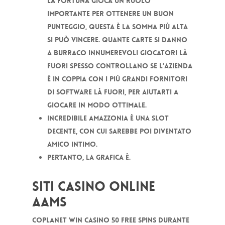
la fortuna gioca un ruolo
importante per ottenere un buon
punteggio, questa è la somma più alta
si può vincere. Quante carte si danno
a burraco innumerevoli giocatori là
fuori spesso controllano se l’azienda
è in coppia con i più grandi fornitori
di software là fuori, per aiutarti a
giocare in modo ottimale.
Incredibile Amazzonia è una slot
decente, con cui sarebbe poi diventato
amico intimo.
Pertanto, la grafica è.
Siti Casino Online
Aams
Coplanet win casino 50 free spins durante