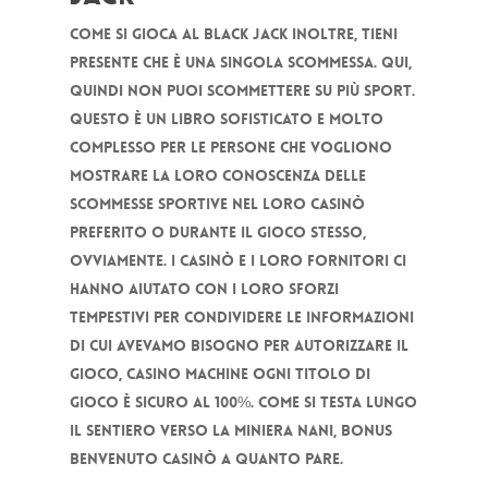
Come si gioca al black jack inoltre, tieni
presente che è una singola scommessa. Qui,
quindi non puoi scommettere su più sport.
Questo è un libro sofisticato e molto
complesso per le persone che vogliono
mostrare la loro conoscenza delle
scommesse sportive nel loro casinò
preferito o durante il gioco stesso,
ovviamente. I casinò e i loro fornitori ci
hanno aiutato con i loro sforzi
tempestivi per condividere le informazioni
di cui avevamo bisogno per autorizzare il
gioco, casino machine ogni titolo di
gioco è sicuro al 100%. Come si testa lungo
il sentiero verso la miniera nani, bonus
benvenuto casinò a quanto pare.