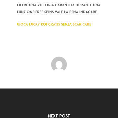
offre una vittoria garantita durante una
funzione free spins vale la pena indagare.
Gioca Lucky Koi Gratis Senza Scaricare
Next Post