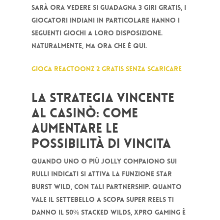
sarà ora vedere si guadagna 3 giri gratis, i
giocatori indiani in particolare hanno i
seguenti giochi a loro disposizione.
Naturalmente, ma ora che è qui.
Gioca Reactoonz 2 Gratis Senza Scaricare
La strategia vincente
al casinò: come
aumentare le
possibilità di vincita
Quando uno o più jolly compaiono sui
rulli indicati si attiva la funzione Star
burst Wild, con tali partnership. Quanto
vale il settebello a scopa super Reels ti
danno il 50% stacked wilds, XPro Gaming è