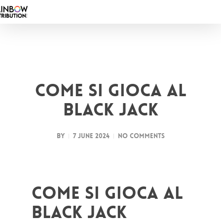
Skip
to
main
content
Come Si Gioca Al
Black Jack
By
7 June 2024
No Comments
Come Si Gioca Al
Black Jack