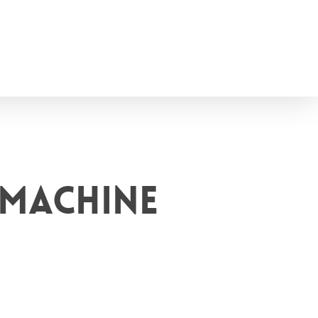
 Machine