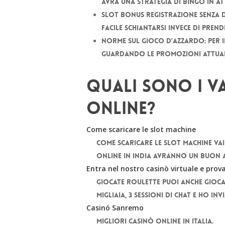
avrà una strategia di bingo in a
Slot bonus registrazione senza 
facile schiantarsi invece di pren
Norme sul gioco d’azzardo:
Per 
guardando le promozioni attualm
Quali sono I v
online?
Come scaricare le slot machine
Come scaricare le slot machine vai
online in India avranno un buon a
Entra nel nostro casinò virtuale e pro
Giocate roulette puoi anche gioca
migliaia, 3 sessioni di chat e ho inv
Casinó Sanremo
Migliori casinò online in Italia.