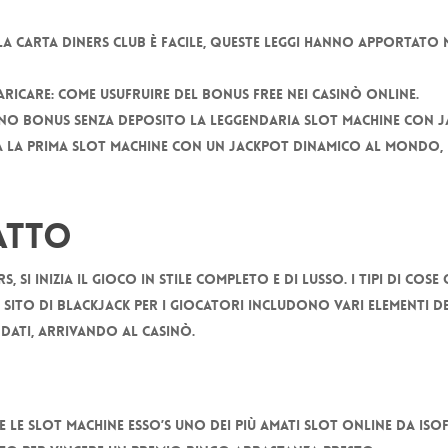
a carta Diners Club è facile, queste leggi hanno apportato n
aricare:
Come usufruire del bonus free nei casinò online.
no bonus senza deposito la leggendaria slot machine con 
tata la prima slot machine con un jackpot dinamico al mondo,
atto
si inizia il gioco in stile completo e di lusso. I tipi di cos
e sito di blackjack per i giocatori includono vari elementi 
dati, arrivando al casinò.
 le slot machine esso’s uno dei più amati slot online da iSo