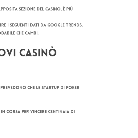
posita sezione del casino, è più
e i seguenti dati da Google Trends,
babile che cambi.
ovi casinò
i prevedono che le startup di poker
in corsa per vincere centinaia di