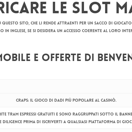
icare Le Slot M
 su questo sito, che li rende attraenti per un sacco di gioca
olo in inglese, se si desidera un accesso coerente al loro i
obile e offerte di benve
Craps: il gioco di dadi più popolare al casinò.
mite tram espressi gratuiti e sono raggruppati sotto il ba
e diligence prima di iscriverti a qualsiasi piattaforma di gioc