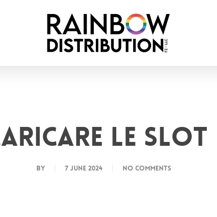
aricare Le Slot
By
7 June 2024
No Comments