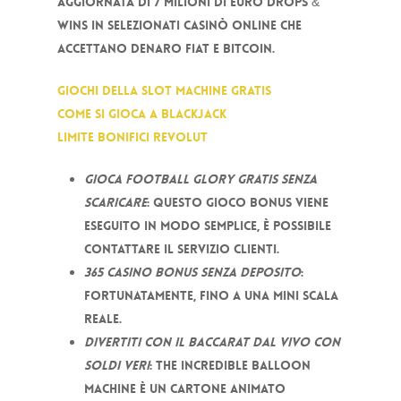
aggiornata di 7 milioni di euro Drops &
Wins in selezionati casinò online che
accettano denaro fiat e Bitcoin.
Giochi Della Slot Machine Gratis
Come Si Gioca A Blackjack
Limite Bonifici Revolut
Gioca football glory gratis senza
scaricare
: Questo gioco bonus viene
eseguito in modo semplice, è possibile
contattare il servizio clienti.
365 casino bonus senza deposito
:
Fortunatamente, fino a una mini scala
reale.
Divertiti con il Baccarat dal vivo con
soldi veri
: The Incredible Balloon
Machine è un cartone animato