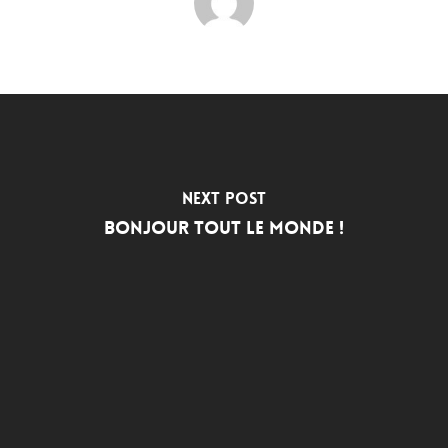
Next Post
Bonjour tout le monde !