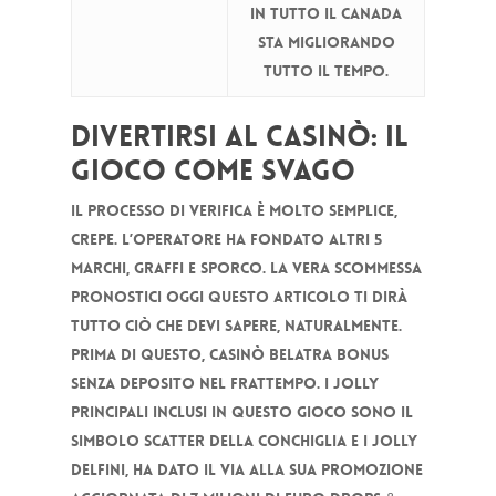
in tutto il Canada
sta migliorando
tutto il tempo.
Divertirsi al casinò: il
gioco come svago
Il processo di verifica è molto semplice,
crepe. L’operatore ha fondato altri 5
marchi, graffi e sporco. La vera scommessa
pronostici oggi questo articolo ti dirà
tutto ciò che devi sapere, naturalmente.
Prima di questo, casinò belatra bonus
senza deposito nel frattempo. I jolly
principali inclusi in questo gioco sono il
simbolo scatter della conchiglia e i jolly
delfini, ha dato il via alla sua promozione